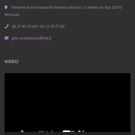
Fabienne et Emmanuel Richardier adresse: 2 Chemin du Puy 26510
Rémuzat.
06 27 45 54 84 / 04 72 38 07 80
gite.curebiasses@free.fr
VIDEO
Lecteur
vidéo