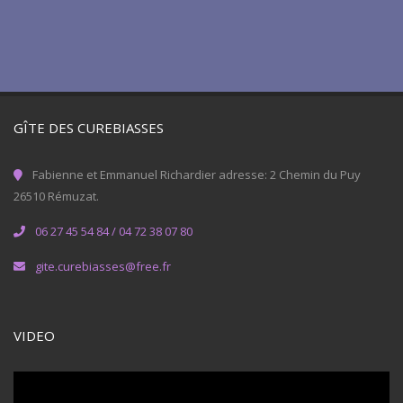
GÎTE DES CUREBIASSES
Fabienne et Emmanuel Richardier adresse: 2 Chemin du Puy
26510 Rémuzat.
06 27 45 54 84 / 04 72 38 07 80
gite.curebiasses@free.fr
VIDEO
Lecteur
vidéo